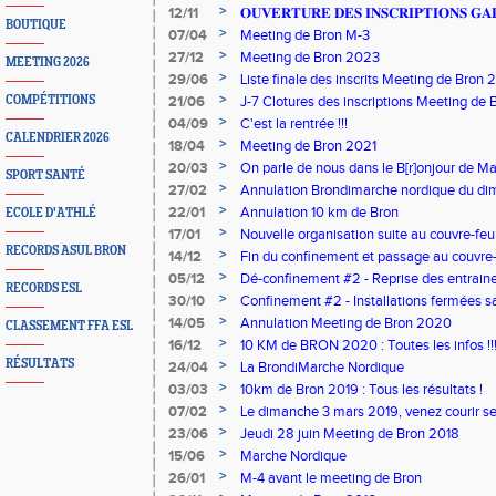
>
12/11
𝐎𝐔𝐕𝐄𝐑𝐓𝐔𝐑𝐄 𝐃𝐄𝐒 𝐈𝐍𝐒𝐂𝐑𝐈𝐏𝐓𝐈𝐎𝐍𝐒 𝐆𝐀
BOUTIQUE
>
07/04
Meeting de Bron M-3
>
27/12
Meeting de Bron 2023
MEETING 2026
>
29/06
Liste finale des inscrits Meeting de Bron
>
COMPÉTITIONS
21/06
J-7 Clotures des inscriptions Meeting de 
>
04/09
C'est la rentrée !!!
CALENDRIER 2026
>
18/04
Meeting de Bron 2021
>
20/03
On parle de nous dans le B[r]onjour de M
SPORT SANTÉ
>
27/02
Annulation Brondimarche nordique du di
>
22/01
Annulation 10 km de Bron
ECOLE D'ATHLÉ
>
17/01
Nouvelle organisation suite au couvre-feu
RECORDS ASUL BRON
>
14/12
Fin du confinement et passage au couvre
>
05/12
Dé-confinement #2 - Reprise des entraine
RECORDS ESL
>
30/10
Confinement #2 - Installations fermées sau
et professionnels
>
14/05
Annulation Meeting de Bron 2020
CLASSEMENT FFA ESL
>
16/12
10 KM de BRON 2020 : Toutes les infos !!
RÉSULTATS
>
24/04
La BrondiMarche Nordique
>
03/03
10km de Bron 2019 : Tous les résultats !
>
07/02
Le dimanche 3 mars 2019, venez courir seu
ami-e-s !
>
23/06
Jeudi 28 juin Meeting de Bron 2018
>
15/06
Marche Nordique
>
26/01
M-4 avant le meeting de Bron