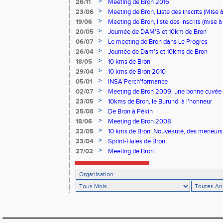
>
26/11
Meeting de Bron 2016
>
23/06
Meeting de Bron, Liste des inscrits (Mise 
>
19/06
Meeting de Bron, liste des inscrits (mise à
>
20/05
Journée de DAM'S et 10km de Bron
>
06/07
Le meeting de Bron dans Le Progres
>
26/04
Journée de Dam's et 10kms de Bron
>
18/05
10 kms de Bron
>
29/04
10 kms de Bron 2010
>
05/01
INSA Perch'formance
>
02/07
Meeting de Bron 2009, une bonne cuvée
>
23/05
10kms de Bron, le Burundi à l'honneur
>
25/08
De Bron à Pékin
>
18/06
Meeting de Bron 2008
>
22/05
10 kms de Bron: Nouveauté, des meneurs 
>
23/04
Sprint-Haies de Bron
>
27/02
Meeting de Bron