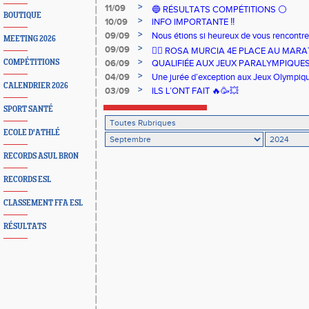
>
11/09
🔵 RÉSULTATS COMPÉTITIONS ⚪️
BOUTIQUE
>
10/09
INFO IMPORTANTE ‼️
>
09/09
Nous étions si heureux de vous rencontrer
MEETING 2026
>
09/09
🏃‍♀️ ROSA MURCIA 4E PLACE AU MAR
>
COMPÉTITIONS
06/09
QUALIFIÉE AUX JEUX PARALYMPIQUE
>
04/09
Une jurée d’exception aux Jeux Olympiq
CALENDRIER 2026
>
03/09
ILS L’ONT FAIT 🔥🥳💥
SPORT SANTÉ
ECOLE D'ATHLÉ
RECORDS ASUL BRON
RECORDS ESL
CLASSEMENT FFA ESL
RÉSULTATS