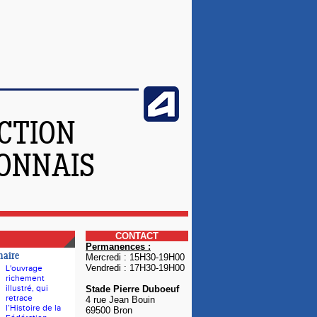
CTION
YONNAIS
CONTACT
Permanences :
naire
Mercredi : 15H30-19H00
Vendredi : 17H30-19H00
L'ouvrage
richement
illustré, qui
Stade Pierre Duboeuf
retrace
4 rue Jean Bouin
l’Histoire de la
69500 Bron