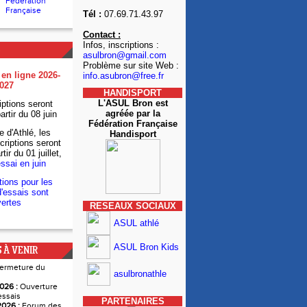
Fédération
Française
Tél :
07.69.71.43.97
Contact :
Infos, inscriptions :
asulbron@gmail.com
Problème sur site Web :
 en ligne 2026-
info.asubron@free.fr
027
HANDISPORT
L'ASUL Bron est
iptions seront
agréée par la
artir du 08 juin
Fédération Française
e d'Athlé, les
Handisport
criptions seront
tir du 01 juillet,
essai en juin
tions pour les
'essais sont
ertes
RESEAUX SOCIAUX
ASUL athlé
ASUL Bron Kids
 À VENIR
ermeture du
asulbronathle
026 :
Ouverture
essais
PARTENAIRES
026 :
Forum des