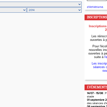
d'Athlétisme.
INSCRIPTIONS
Inscriptions
2
Les réinscr
ouvertes à p
Pour l'écol
nouvelles ins
ouvertes à par
suite à
l'
Les inscrip
séances d
ouv
EVÉNEMENTS
14/07 - 15/08 :
F
stade
01 septembre 2
des séances d'
06 septembre 2