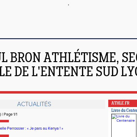
L BRON ATHLÉTISME, SE
LE DE L'ENTENTE SUD L
ACTUALITÉS
ATHLE.FR
Livre du Cente
) | Page 1/1
elle Perrossier : « Je pars au Kenya ! »