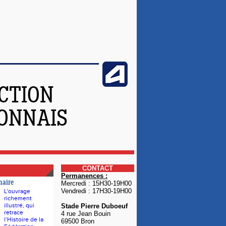
CTION
YONNAIS
CONTACT
Permanences :
naire
Mercredi : 15H30-19H00
Vendredi : 17H30-19H00
L'ouvrage
richement
illustré, qui
Stade Pierre Duboeuf
retrace
4 rue Jean Bouin
l’Histoire de la
69500 Bron