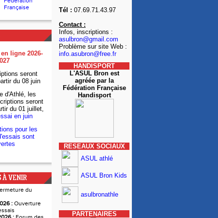
Fédération
Française
Tél :
07.69.71.43.97
Contact :
Infos, inscriptions :
asulbron@gmail.com
Problème sur site Web :
 en ligne 2026-
info.asubron@free.fr
027
HANDISPORT
L'ASUL Bron est
iptions seront
agréée par la
artir du 08 juin
Fédération Française
e d'Athlé, les
Handisport
criptions seront
tir du 01 juillet,
essai en juin
tions pour les
'essais sont
ertes
RESEAUX SOCIAUX
ASUL athlé
ASUL Bron Kids
 À VENIR
ermeture du
asulbronathle
026 :
Ouverture
essais
PARTENAIRES
026 :
Forum des