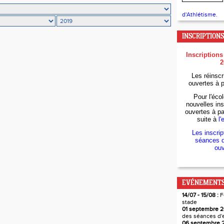
d'Athlétisme.
INSCRIPTIONS
Inscriptions
2
Les réinscr
ouvertes à p
Pour l'écol
nouvelles ins
ouvertes à par
suite à
l'
Les inscrip
séances d
ouv
EVÉNEMENTS
14/07 - 15/08 :
F
stade
01 septembre 2
des séances d'
06 septembre 2