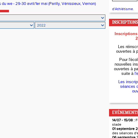
 du we - 29-30 avril/1er mai (Parilly, Vénissieux, Vernon)
d'Athlétisme.
INSCRIPTIONS
Inscriptions
2
Les réinscr
ouvertes à p
Pour l'écol
nouvelles ins
ouvertes à par
suite à
l'
Les inscrip
séances d
ouv
EVÉNEMENTS
14/07 - 15/08 :
F
stade
01 septembre 2
des séances d'
06 septembre 2