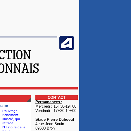
CTION
YONNAIS
CONTACT
Permanences :
naire
Mercredi : 15H30-19H00
Vendredi : 17H30-19H00
L'ouvrage
richement
illustré, qui
Stade Pierre Duboeuf
retrace
4 rue Jean Bouin
l’Histoire de la
69500 Bron