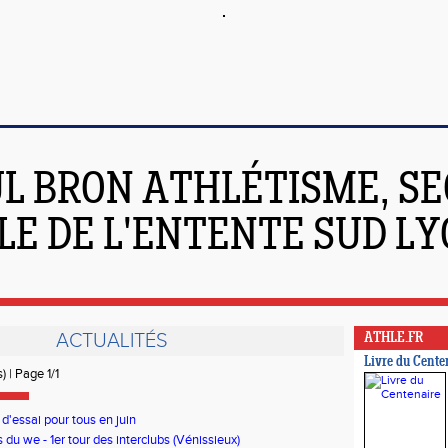
L BRON ATHLÉTISME, SE
LE DE L'ENTENTE SUD L
ACTUALITÉS
ATHLE.FR
Livre du Cente
) | Page 1/1
d'essai pour tous en juin
 du we - 1er tour des interclubs (Vénissieux)