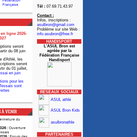
Fédération
Française
Tél :
07.69.71.43.97
Contact :
Infos, inscriptions :
asulbron@gmail.com
Problème sur site Web :
 en ligne 2026-
info.asubron@free.fr
027
HANDISPORT
L'ASUL Bron est
iptions seront
agréée par la
artir du 08 juin
Fédération Française
e d'Athlé, les
Handisport
criptions seront
tir du 01 juillet,
essai en juin
tions pour les
'essais sont
ertes
RESEAUX SOCIAUX
ASUL athlé
ASUL Bron Kids
 À VENIR
ermeture du
asulbronathle
026 :
Ouverture
essais
PARTENAIRES
026 :
Forum des