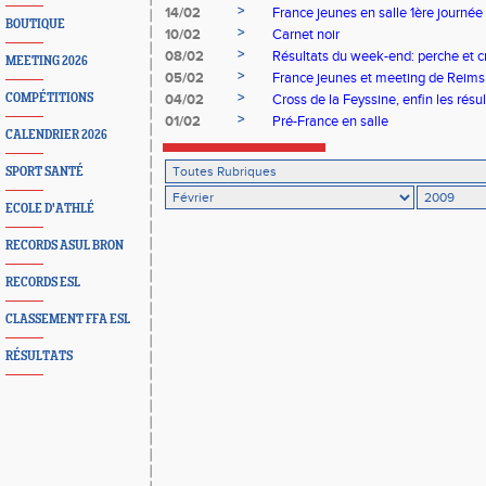
>
14/02
France jeunes en salle 1ère journée (
BOUTIQUE
>
10/02
Carnet noir
>
08/02
Résultats du week-end: perche et c
MEETING 2026
>
05/02
France jeunes et meeting de Reims
>
COMPÉTITIONS
04/02
Cross de la Feyssine, enfin les résul
>
01/02
Pré-France en salle
CALENDRIER 2026
SPORT SANTÉ
ECOLE D'ATHLÉ
RECORDS ASUL BRON
RECORDS ESL
CLASSEMENT FFA ESL
RÉSULTATS