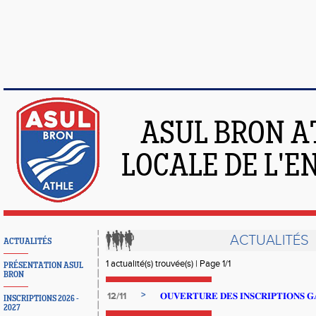
ASUL BRON A
LOCALE DE L'
ACTUALITÉS
ACTUALITÉS
1 actualité(s) trouvée(s) | Page 1/1
PRÉSENTATION ASUL
BRON
>
12/11
𝐎𝐔𝐕𝐄𝐑𝐓𝐔𝐑𝐄 𝐃𝐄𝐒 𝐈𝐍𝐒𝐂𝐑𝐈𝐏𝐓𝐈𝐎𝐍𝐒 𝐆
INSCRIPTIONS 2026 -
2027