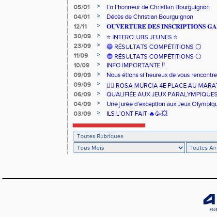
>
05/01
En l’honneur de Christian Bourguignon
>
04/01
Décès de Christian Bourguignon
>
12/11
𝐎𝐔𝐕𝐄𝐑𝐓𝐔𝐑𝐄 𝐃𝐄𝐒 𝐈𝐍𝐒𝐂𝐑𝐈𝐏𝐓𝐈𝐎𝐍𝐒 𝐆𝐀
>
30/09
⭐️ INTERCLUBS JEUNES ⭐️
>
23/09
🔵 RÉSULTATS COMPÉTITIONS ⚪️
>
11/09
🔵 RÉSULTATS COMPÉTITIONS ⚪️
>
10/09
INFO IMPORTANTE ‼️
>
09/09
Nous étions si heureux de vous rencontrer
>
09/09
🏃‍♀️ ROSA MURCIA 4E PLACE AU MAR
>
06/09
QUALIFIÉE AUX JEUX PARALYMPIQUE
>
04/09
Une jurée d’exception aux Jeux Olympiq
>
03/09
ILS L’ONT FAIT 🔥🥳💥