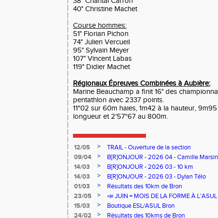
38° Chantal Carron
40° Christine Machet
Course hommes:
51° Florian Pichon
74° Julien Vercueil
95° Sylvain Meyer
107° Vincent Labas
119° Didier Machet
Régionaux Épreuves Combinées à Aubière:
Marine Beauchamp a finit 16° des championna
pentathlon avec 2337 points.
11"02 sur 60m haies, 1m42 à la hauteur, 9m95
longueur et 2'57"67 au 800m.
>
12/05
TRAIL - Ouverture de la section
>
09/04
B[R]ONJOUR - 2026 04 - Camille Marsin
>
14/03
B[R]ONJOUR - 2026 03 - 10 km
>
14/03
B[R]ONJOUR - 2026 03 - Dylan Télo
>
01/03
Résultats des 10km de Bron
>
23/05
📣 JUIN = MOIS DE LA FORME À L’ASU
>
15/03
Boutique ESL/ASUL Bron
>
24/02
Résultats des 10kms de Bron