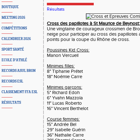
BOUTIQUE
Résultats
MEETING 2026
Cross des papillotes à St Maurice de Beynost:
COMPÉTITIONS
Une vingtaine de courageux crossmen de Bron 
neige pour participer au cross des papillotes
CALENDRIER 2026
points pour la coupe du Rhône de cross.
SPORT SANTÉ
Poussines Kid Cross:
Manon Vercueil
ECOLE D'ATHLÉ
Minimes filles:
RECORDS ASUL BRON
8° Tiphanie Prétet
18° Noémie Carre
RECORDS ESL
Minimes garçons:
CLASSEMENT FFA ESL
5° Richard Edoh
6° Yvahn Mazzola
RÉSULTATS
11° Lucas Roberto
16° Vincent Berthelot
Course femmes:
15° Andrée Bel
29° Isabelle Guérin
36° Nathalie Carre