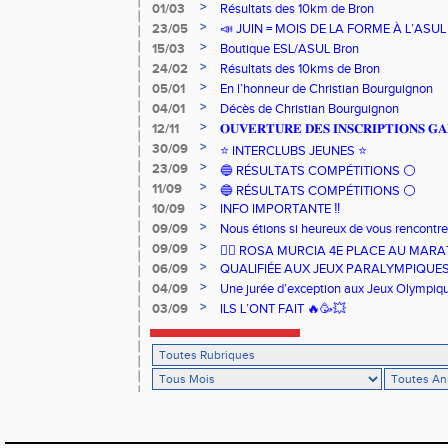
>
01/03
Résultats des 10km de Bron
>
23/05
📣 JUIN = MOIS DE LA FORME À L’ASU
>
15/03
Boutique ESL/ASUL Bron
>
24/02
Résultats des 10kms de Bron
>
05/01
En l’honneur de Christian Bourguignon
>
04/01
Décès de Christian Bourguignon
>
12/11
𝐎𝐔𝐕𝐄𝐑𝐓𝐔𝐑𝐄 𝐃𝐄𝐒 𝐈𝐍𝐒𝐂𝐑𝐈𝐏𝐓𝐈𝐎𝐍𝐒 𝐆𝐀
>
30/09
⭐️ INTERCLUBS JEUNES ⭐️
>
23/09
🔵 RÉSULTATS COMPÉTITIONS ⚪️
>
11/09
🔵 RÉSULTATS COMPÉTITIONS ⚪️
>
10/09
INFO IMPORTANTE ‼️
>
09/09
Nous étions si heureux de vous rencontrer
>
09/09
🏃‍♀️ ROSA MURCIA 4E PLACE AU MAR
>
06/09
QUALIFIÉE AUX JEUX PARALYMPIQUE
>
04/09
Une jurée d’exception aux Jeux Olympiq
>
03/09
ILS L’ONT FAIT 🔥🥳💥