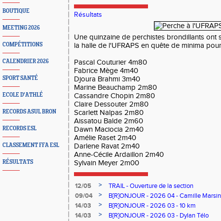
BOUTIQUE
Résultats
MEETING 2026
Une quinzaine de perchistes brondillants ont 
COMPÉTITIONS
la halle de l'UFRAPS en quête de minima pour
CALENDRIER 2026
Pascal Couturier 4m80
Fabrice Mège 4m40
SPORT SANTÉ
Djoura Brahmi 3m40
Marine Beauchamp 2m80
ECOLE D'ATHLÉ
Cassandre Chopin 2m80
Claire Dessouter 2m80
RECORDS ASUL BRON
Scarlett Nalpas 2m80
Aissatou Balde 2m60
RECORDS ESL
Dawn Maciocia 2m40
Amélie Raset 2m40
CLASSEMENT FFA ESL
Darlene Ravat 2m40
Anne-Cécile Ardaillon 2m40
RÉSULTATS
Sylvain Meyer 2m00
>
12/05
TRAIL - Ouverture de la section
>
09/04
B[R]ONJOUR - 2026 04 - Camille Marsin
>
14/03
B[R]ONJOUR - 2026 03 - 10 km
>
14/03
B[R]ONJOUR - 2026 03 - Dylan Télo