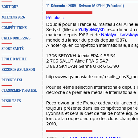
11 Décembre 2009 - Sylvain MEYER (Président)
BOUTIQUE
MEETING 2026
Résultats
Doublé pour la France au marteau car Aline es
COMPÉTITIONS
Sedykh (fille de
Yuriy Sedykh
, recordman du 
marteau depuis 1986 et de
Natalya Lisovskay
CALENDRIER 2026
monde du lancer du poids depuis 1987).
A noter qu'en compétition internationale, il s
SPORT SANTÉ
1 706 SEDYKH Alexia FRA 4 55.54
ECOLE D'ATHLÉ
2 705 SALUT Aline FRA 5 54.71
3 863 SKYDAN Ganna UKR 6 53.90
RECORDS ASUL BRON
http://www.gymnasiade.com/results_day3_mo
RECORDS ESL
Pour sa 4ème sélection internationale depuis 
CLASSEMENT FFA ESL
décroche sa première médaille internationale.
RÉSULTATS
Recordwoman de France cadette du lancer du 
toujours présente dans les compétitions par 
Lyonnais et sera la chef de file de notre équip
lors de la coupe d'europe des clubs champion
2010;
>