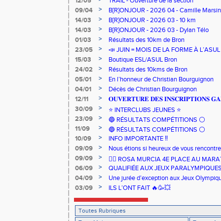
12/05
TRAIL - Ouverture de la section
>
09/04
B[R]ONJOUR - 2026 04 - Camille Marsin
>
14/03
B[R]ONJOUR - 2026 03 - 10 km
>
14/03
B[R]ONJOUR - 2026 03 - Dylan Télo
>
01/03
Résultats des 10km de Bron
>
23/05
📣 JUIN = MOIS DE LA FORME À L’ASU
>
15/03
Boutique ESL/ASUL Bron
>
24/02
Résultats des 10kms de Bron
>
05/01
En l’honneur de Christian Bourguignon
>
04/01
Décès de Christian Bourguignon
>
12/11
𝐎𝐔𝐕𝐄𝐑𝐓𝐔𝐑𝐄 𝐃𝐄𝐒 𝐈𝐍𝐒𝐂𝐑𝐈𝐏𝐓𝐈𝐎𝐍𝐒 𝐆𝐀
>
30/09
⭐️ INTERCLUBS JEUNES ⭐️
>
23/09
🔵 RÉSULTATS COMPÉTITIONS ⚪️
>
11/09
🔵 RÉSULTATS COMPÉTITIONS ⚪️
>
10/09
INFO IMPORTANTE ‼️
>
09/09
Nous étions si heureux de vous rencontrer
>
09/09
🏃‍♀️ ROSA MURCIA 4E PLACE AU MAR
>
06/09
QUALIFIÉE AUX JEUX PARALYMPIQUE
>
04/09
Une jurée d’exception aux Jeux Olympiq
>
03/09
ILS L’ONT FAIT 🔥🥳💥