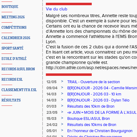
BOUTIQUE
Vie du club
Malgré ses nombreux titres, Annette reste touj
MEETING 2026
disponible. C'est un exemple à suivre pour le
Certains ont eu la chance de recevoir leurs m
COMPÉTITIONS
d'Annette lors des championnats du rhône de
Annette a commencé l'athlétisme à l'EMS Bron
CALENDRIER 2026
Lyon.
C'est la fusion de ces 2 clubs qui a donné l'A
SPORT SANTÉ
En lisant cet article, vous connaitrez un peu 
c'est en la rencontrant sur les stades qu'on c
ECOLE D'ATHLÉ
grande championne qu'elle est.
http://cdm.athle.com/asp.net/espaces.news/n
RECORDS ASUL BRON
RECORDS ESL
>
12/05
TRAIL - Ouverture de la section
>
09/04
B[R]ONJOUR - 2026 04 - Camille Marsin
CLASSEMENT FFA ESL
>
14/03
B[R]ONJOUR - 2026 03 - 10 km
>
14/03
B[R]ONJOUR - 2026 03 - Dylan Télo
RÉSULTATS
>
01/03
Résultats des 10km de Bron
>
23/05
📣 JUIN = MOIS DE LA FORME À L’ASU
>
15/03
Boutique ESL/ASUL Bron
>
24/02
Résultats des 10kms de Bron
>
05/01
En l’honneur de Christian Bourguignon
>