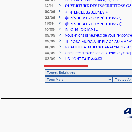
04/01
Décès de Christian Bourguignon
>
12/11
𝐎𝐔𝐕𝐄𝐑𝐓𝐔𝐑𝐄 𝐃𝐄𝐒 𝐈𝐍𝐒𝐂𝐑𝐈𝐏𝐓𝐈𝐎𝐍𝐒 𝐆𝐀
>
30/09
⭐️ INTERCLUBS JEUNES ⭐️
>
23/09
🔵 RÉSULTATS COMPÉTITIONS ⚪️
>
11/09
🔵 RÉSULTATS COMPÉTITIONS ⚪️
>
10/09
INFO IMPORTANTE ‼️
>
09/09
Nous étions si heureux de vous rencontrer
>
09/09
🏃‍♀️ ROSA MURCIA 4E PLACE AU MAR
>
06/09
QUALIFIÉE AUX JEUX PARALYMPIQUE
>
04/09
Une jurée d’exception aux Jeux Olympiq
>
03/09
ILS L’ONT FAIT 🔥🥳💥