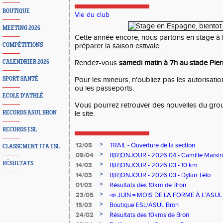
BOUTIQUE
Vie du club
MEETING 2026
Cette année encore, nous partons en stage à 
COMPÉTITIONS
préparer la saison estivale.
CALENDRIER 2026
Rendez-vous
samedi matin à 7h au stade Pie
SPORT SANTÉ
Pour les mineurs, n'oubliez pas les autorisation
ou les passeports.
ECOLE D'ATHLÉ
Vous pourrez retrouver des nouvelles du gro
RECORDS ASUL BRON
le site.
RECORDS ESL
>
12/05
TRAIL - Ouverture de la section
CLASSEMENT FFA ESL
>
09/04
B[R]ONJOUR - 2026 04 - Camille Marsin
RÉSULTATS
>
14/03
B[R]ONJOUR - 2026 03 - 10 km
>
14/03
B[R]ONJOUR - 2026 03 - Dylan Télo
>
01/03
Résultats des 10km de Bron
>
23/05
📣 JUIN = MOIS DE LA FORME À L’ASU
>
15/03
Boutique ESL/ASUL Bron
>
24/02
Résultats des 10kms de Bron