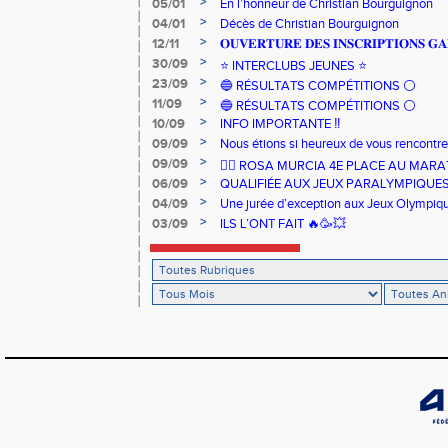
>
05/01
En l’honneur de Christian Bourguignon
>
04/01
Décès de Christian Bourguignon
>
12/11
𝐎𝐔𝐕𝐄𝐑𝐓𝐔𝐑𝐄 𝐃𝐄𝐒 𝐈𝐍𝐒𝐂𝐑𝐈𝐏𝐓𝐈𝐎𝐍𝐒 𝐆𝐀
>
30/09
⭐️ INTERCLUBS JEUNES ⭐️
>
23/09
🔵 RÉSULTATS COMPÉTITIONS ⚪️
>
11/09
🔵 RÉSULTATS COMPÉTITIONS ⚪️
>
10/09
INFO IMPORTANTE ‼️
>
09/09
Nous étions si heureux de vous rencontrer
>
09/09
🏃‍♀️ ROSA MURCIA 4E PLACE AU MAR
>
06/09
QUALIFIÉE AUX JEUX PARALYMPIQUE
>
04/09
Une jurée d’exception aux Jeux Olympiq
>
03/09
ILS L’ONT FAIT 🔥🥳💥