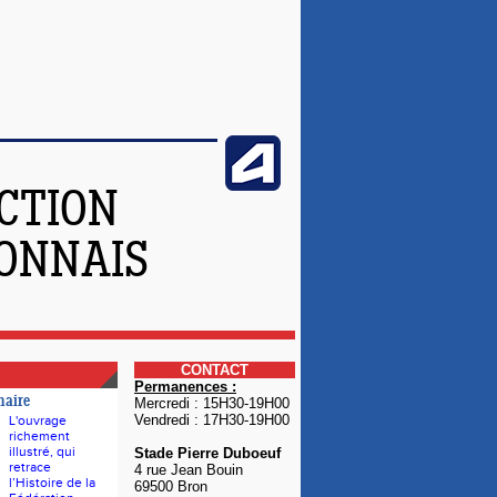
CTION
YONNAIS
CONTACT
Permanences :
naire
Mercredi : 15H30-19H00
Vendredi : 17H30-19H00
L'ouvrage
richement
illustré, qui
Stade Pierre Duboeuf
retrace
4 rue Jean Bouin
l’Histoire de la
69500 Bron