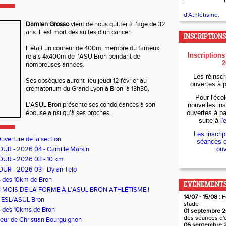
d'Athlétisme.
Damien Grosso
vient de nous quitter à l'age de 32
ans. Il est mort des suites d'un cancer.
INSCRIPTIONS
Il était un coureur de 400m, membre du fameux
Inscriptions
relais 4x400m de l'ASU Bron pendant de
2
nombreuses années.
Les réinscr
Ses obsèques auront lieu jeudi 12 février au
ouvertes à p
crématorium du Grand Lyon à Bron à 13h30.
Pour l'écol
L'ASUL Bron présente ses condoléances à son
nouvelles ins
épouse ainsi qu'à ses proches.
ouvertes à par
suite à
l'
Les inscrip
uverture de la section
séances d
UR - 2026 04 - Camille Marsin
ouv
UR - 2026 03 - 10 km
UR - 2026 03 - Dylan Télo
s des 10km de Bron
EVÉNEMENTS
 = MOIS DE LA FORME À L’ASUL BRON ATHLÉTISME !
14/07 - 15/08 :
F
 ESL/ASUL Bron
stade
s des 10kms de Bron
01 septembre 2
des séances d'
neur de Christian Bourguignon
06 septembre 2