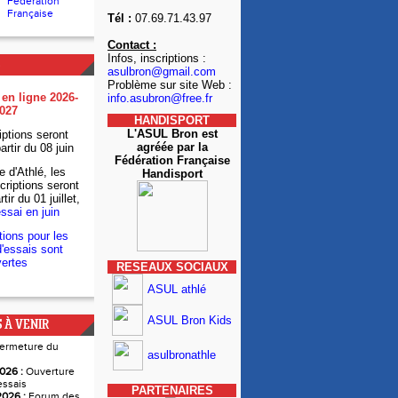
Fédération
Française
Tél :
07.69.71.43.97
Contact :
Infos, inscriptions :
asulbron@gmail.com
Problème sur site Web :
 en ligne 2026-
info.asubron@free.fr
027
HANDISPORT
L'ASUL Bron est
iptions seront
agréée par la
artir du 08 juin
Fédération Française
e d'Athlé, les
Handisport
criptions seront
tir du 01 juillet,
essai en juin
tions pour les
'essais sont
ertes
RESEAUX SOCIAUX
ASUL athlé
ASUL Bron Kids
 À VENIR
ermeture du
asulbronathle
026 :
Ouverture
essais
PARTENAIRES
026 :
Forum des