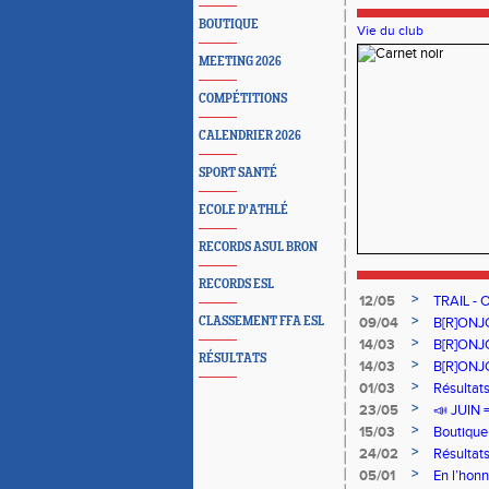
BOUTIQUE
Vie du club
MEETING 2026
COMPÉTITIONS
CALENDRIER 2026
SPORT SANTÉ
ECOLE D'ATHLÉ
RECORDS ASUL BRON
RECORDS ESL
>
12/05
TRAIL - O
>
CLASSEMENT FFA ESL
09/04
B[R]ONJO
>
14/03
B[R]ONJO
RÉSULTATS
>
14/03
B[R]ONJO
>
01/03
Résultat
>
23/05
📣 JUIN
>
15/03
Boutique
>
24/02
Résultat
>
05/01
En l’hon