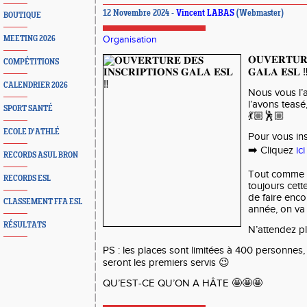
12 Novembre 2024 -
Vincent LABAS
(Webmaster)
BOUTIQUE
MEETING 2026
Organisation
𝐎𝐔𝐕𝐄𝐑𝐓𝐔
COMPÉTITIONS
𝐆𝐀𝐋𝐀
𝐄𝐒𝐋
‼
CALENDRIER 2026
Nous vous l’
l’avons teasé,
SPORT SANTÉ
💃🏼🕺🏼
ECOLE D'ATHLÉ
Pour vous ins
➡️
Cliquez
ici
RECORDS ASUL BRON
Tout comme v
RECORDS ESL
toujours cett
de faire enco
CLASSEMENT FFA ESL
année, on va
RÉSULTATS
N’attendez pl
PS : les places sont limitées à 400 personnes,
seront les premiers servis
😉
QU’EST-CE QU’ON A HÂTE
🤩🤩🤩