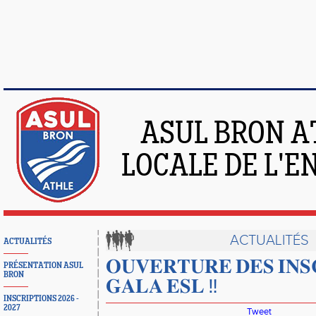
ASUL BRON A
LOCALE DE L'
ACTUALITÉS
ACTUALITÉS
𝐎𝐔𝐕𝐄𝐑𝐓𝐔𝐑𝐄 𝐃𝐄𝐒 𝐈𝐍𝐒
PRÉSENTATION ASUL
BRON
𝐆𝐀𝐋𝐀 𝐄𝐒𝐋 ‼️
INSCRIPTIONS 2026 -
2027
Tweet