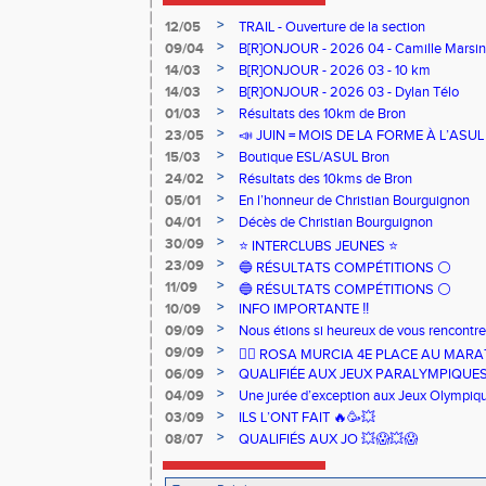
>
12/05
TRAIL - Ouverture de la section
>
09/04
B[R]ONJOUR - 2026 04 - Camille Marsin
>
14/03
B[R]ONJOUR - 2026 03 - 10 km
>
14/03
B[R]ONJOUR - 2026 03 - Dylan Télo
>
01/03
Résultats des 10km de Bron
>
23/05
📣 JUIN = MOIS DE LA FORME À L’ASU
>
15/03
Boutique ESL/ASUL Bron
>
24/02
Résultats des 10kms de Bron
>
05/01
En l’honneur de Christian Bourguignon
>
04/01
Décès de Christian Bourguignon
>
30/09
⭐️ INTERCLUBS JEUNES ⭐️
>
23/09
🔵 RÉSULTATS COMPÉTITIONS ⚪️
>
11/09
🔵 RÉSULTATS COMPÉTITIONS ⚪️
>
10/09
INFO IMPORTANTE ‼️
>
09/09
Nous étions si heureux de vous rencontrer
>
09/09
🏃‍♀️ ROSA MURCIA 4E PLACE AU MAR
>
06/09
QUALIFIÉE AUX JEUX PARALYMPIQUE
>
04/09
Une jurée d’exception aux Jeux Olympiq
>
03/09
ILS L’ONT FAIT 🔥🥳💥
>
08/07
QUALIFIÉS AUX JO 💥😱💥😱