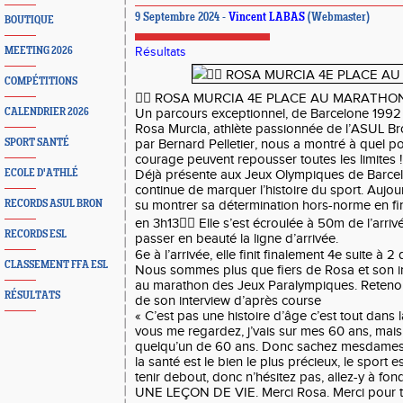
9 Septembre 2024 -
Vincent LABAS
(Webmaster)
BOUTIQUE
MEETING 2026
Résultats
COMPÉTITIONS
🏃‍♀️ ROSA MURCIA 4E PLACE AU MARATHO
CALENDRIER 2026
Un parcours exceptionnel, de Barcelone 1992
Rosa Murcia, athlète passionnée de l’ASUL Bro
SPORT SANTÉ
par Bernard Pelletier, nous a montré à quel poi
courage peuvent repousser toutes les limites 
ECOLE D'ATHLÉ
Déjà présente aux Jeux Olympiques de Barce
continue de marquer l’histoire du sport. Aujou
RECORDS ASUL BRON
su montrer sa détermination hors-norme en fi
en 3h13🏃‍♀️ Elle s’est écroulée à 50m de l’arri
RECORDS ESL
passer en beauté la ligne d’arrivée.
6e à l’arrivée, elle finit finalement 4e suite à 2 
CLASSEMENT FFA ESL
Nous sommes plus que fiers de Rosa et son 
au marathon des Jeux Paralympiques. Retenon
RÉSULTATS
de son interview d’après course
« C’est pas une histoire d’âge c’est tout dans
vous me regardez, j’vais sur mes 60 ans, mais
quelqu’un de 60 ans. Donc sachez mesdames,
la santé est le bien le plus précieux, le sport 
tenir debout, donc n’hésitez pas, allez-y à fon
UNE LEÇON DE VIE. Merci Rosa. Merci pour t