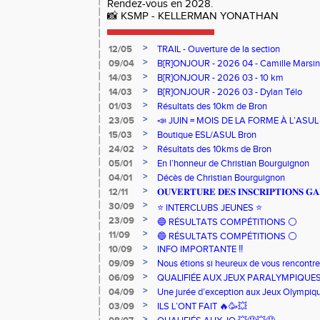
Rendez-vous en 2028.
📸 KSMP - KELLERMAN YONATHAN
>
12/05
TRAIL - Ouverture de la section
>
09/04
B[R]ONJOUR - 2026 04 - Camille Marsin
>
14/03
B[R]ONJOUR - 2026 03 - 10 km
>
14/03
B[R]ONJOUR - 2026 03 - Dylan Télo
>
01/03
Résultats des 10km de Bron
>
23/05
📣 JUIN = MOIS DE LA FORME À L’ASU
>
15/03
Boutique ESL/ASUL Bron
>
24/02
Résultats des 10kms de Bron
>
05/01
En l’honneur de Christian Bourguignon
>
04/01
Décès de Christian Bourguignon
>
12/11
𝐎𝐔𝐕𝐄𝐑𝐓𝐔𝐑𝐄 𝐃𝐄𝐒 𝐈𝐍𝐒𝐂𝐑𝐈𝐏𝐓𝐈𝐎𝐍𝐒 𝐆𝐀
>
30/09
⭐️ INTERCLUBS JEUNES ⭐️
>
23/09
🔵 RÉSULTATS COMPÉTITIONS ⚪️
>
11/09
🔵 RÉSULTATS COMPÉTITIONS ⚪️
>
10/09
INFO IMPORTANTE ‼️
>
09/09
Nous étions si heureux de vous rencontrer
>
06/09
QUALIFIÉE AUX JEUX PARALYMPIQUE
>
04/09
Une jurée d’exception aux Jeux Olympiq
>
03/09
ILS L’ONT FAIT 🔥🥳💥
>