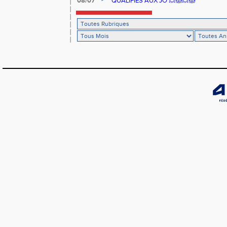
08/07
QUALIFIÉS AUX JO 💥😱💥😱