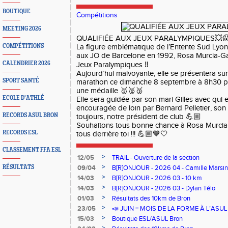
BOUTIQUE
Compétitions
MEETING 2026
QUALIFIÉE AUX JEUX PARALYMPIQUES💥
COMPÉTITIONS
La figure emblématique de l’Entente Sud Lyonn
aux JO de Barcelone en 1992, Rosa Murcia-Ga
CALENDRIER 2026
Jeux Paralympiques ‼️
Aujourd’hui malvoyante, elle se présentera sur
SPORT SANTÉ
marathon ce dimanche 8 septembre à 8h30 pou
une médaille 🥇🥈🥉
ECOLE D'ATHLÉ
Elle sera guidée par son mari Gilles avec qui el
encouragée de loin par Bernard Pelletier, son
RECORDS ASUL BRON
toujours, notre président de club 💪🏼
Souhaitons tous bonne chance à Rosa Murcia
RECORDS ESL
tous derrière toi !!! 💪🏼💙🤍
CLASSEMENT FFA ESL
>
12/05
TRAIL - Ouverture de la section
>
RÉSULTATS
09/04
B[R]ONJOUR - 2026 04 - Camille Marsin
>
14/03
B[R]ONJOUR - 2026 03 - 10 km
>
14/03
B[R]ONJOUR - 2026 03 - Dylan Télo
>
01/03
Résultats des 10km de Bron
>
23/05
📣 JUIN = MOIS DE LA FORME À L’ASU
>
15/03
Boutique ESL/ASUL Bron