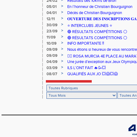
>
24/02
Résultats des 10kms de Bron
>
05/01
En l’honneur de Christian Bourguignon
>
04/01
Décès de Christian Bourguignon
>
12/11
𝐎𝐔𝐕𝐄𝐑𝐓𝐔𝐑𝐄 𝐃𝐄𝐒 𝐈𝐍𝐒𝐂𝐑𝐈𝐏𝐓𝐈𝐎𝐍𝐒 𝐆𝐀
>
30/09
⭐️ INTERCLUBS JEUNES ⭐️
>
23/09
🔵 RÉSULTATS COMPÉTITIONS ⚪️
>
11/09
🔵 RÉSULTATS COMPÉTITIONS ⚪️
>
10/09
INFO IMPORTANTE ‼️
>
09/09
Nous étions si heureux de vous rencontrer
>
09/09
🏃‍♀️ ROSA MURCIA 4E PLACE AU MAR
>
04/09
Une jurée d’exception aux Jeux Olympiq
>
03/09
ILS L’ONT FAIT 🔥🥳💥
>
08/07
QUALIFIÉS AUX JO 💥😱💥😱