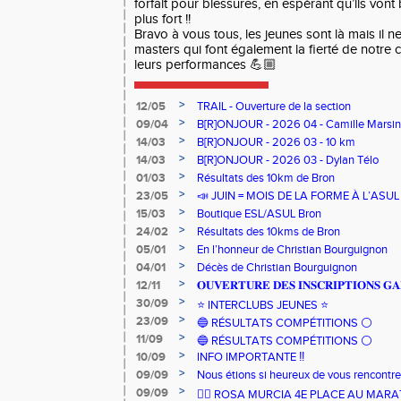
forfait pour blessures, en espérant qu’ils vont 
plus fort !!
Bravo à vous tous, les jeunes sont là mais il n
masters qui font également la fierté de notre 
leurs performances 💪🏼
>
12/05
TRAIL - Ouverture de la section
>
09/04
B[R]ONJOUR - 2026 04 - Camille Marsin
>
14/03
B[R]ONJOUR - 2026 03 - 10 km
>
14/03
B[R]ONJOUR - 2026 03 - Dylan Télo
>
01/03
Résultats des 10km de Bron
>
23/05
📣 JUIN = MOIS DE LA FORME À L’ASU
>
15/03
Boutique ESL/ASUL Bron
>
24/02
Résultats des 10kms de Bron
>
05/01
En l’honneur de Christian Bourguignon
>
04/01
Décès de Christian Bourguignon
>
12/11
𝐎𝐔𝐕𝐄𝐑𝐓𝐔𝐑𝐄 𝐃𝐄𝐒 𝐈𝐍𝐒𝐂𝐑𝐈𝐏𝐓𝐈𝐎𝐍𝐒 𝐆𝐀
>
30/09
⭐️ INTERCLUBS JEUNES ⭐️
>
23/09
🔵 RÉSULTATS COMPÉTITIONS ⚪️
>
11/09
🔵 RÉSULTATS COMPÉTITIONS ⚪️
>
10/09
INFO IMPORTANTE ‼️
>
09/09
Nous étions si heureux de vous rencontrer
>
09/09
🏃‍♀️ ROSA MURCIA 4E PLACE AU MAR