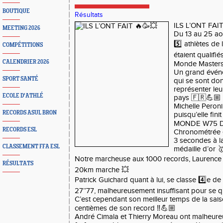
BOUTIQUE
Résultats
ILS L’ONT FAI
MEETING 2026
Du 13 au 25 ao
5️⃣ athlètes de
COMPÉTITIONS
étaient qualif
CALENDRIER 2026
Monde Masters 
Un grand évén
SPORT SANTÉ
qui se sont do
représenter leu
ECOLE D'ATHLÉ
pays 🇫🇷💪🏼
Michelle Peroni
RECORDS ASUL BRON
puisqu’elle f
MONDE W75 DU
RECORDS ESL
Chronométrée en
3 secondes à la
CLASSEMENT FFA ESL
médaille d’or 
Notre marcheuse aux 1000 records, Laurence S
RÉSULTATS
20km marche 💥
Patrick Guichard quant à lui, se classe 4️⃣e d
27’’77, malheureusement insuffisant pour se qu
C’est cependant son meilleur temps de la sais
centièmes de son record ‼️💪🏼
André Cimala et Thierry Moreau ont malheure