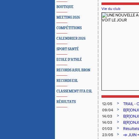
BOUTIQUE
Vie du club
MEETING 2026
COMPÉTITIONS
CALENDRIER 2026
SPORT SANTÉ
ECOLE D'ATHLÉ
RECORDS ASUL BRON
RECORDS ESL
CLASSEMENT FFA ESL
RÉSULTATS
>
12/05
TRAIL - O
>
09/04
B[R]ONJO
>
14/03
B[R]ONJO
>
14/03
B[R]ONJO
>
01/03
Résultat
>
23/05
📣 JUIN