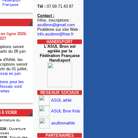
Fédération
Française
Tél :
07.69.71.43.97
Contact :
Infos, inscriptions :
asulbron@gmail.com
Problème sur site Web :
 en ligne 2026-
info.asubron@free.fr
027
HANDISPORT
L'ASUL Bron est
iptions seront
agréée par la
artir du 08 juin
Fédération Française
e d'Athlé, les
Handisport
criptions seront
tir du 01 juillet,
essai en juin
tions pour les
'essais sont
ertes
RESEAUX SOCIAUX
ASUL athlé
ASUL Bron Kids
 À VENIR
ermeture du
asulbronathle
026 :
Ouverture
essais
PARTENAIRES
026 :
Forum des