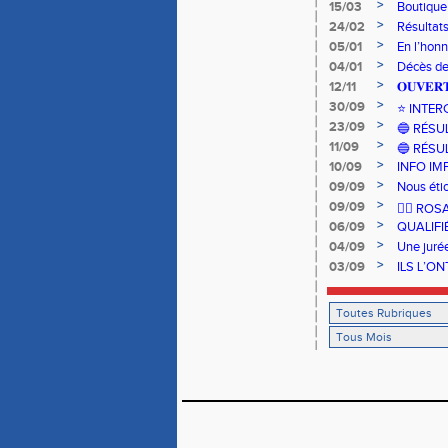
>
15/03
Boutique
>
24/02
Résultat
>
05/01
En l’hon
>
04/01
Décès de
>
12/11
𝐎𝐔𝐕𝐄𝐑𝐓
>
30/09
⭐️ INTE
>
23/09
🔵 RÉSU
>
11/09
🔵 RÉSU
>
10/09
INFO IM
>
09/09
Nous étio
>
09/09
🏃‍♀️ R
>
06/09
QUALIFI
>
04/09
Une juré
>
03/09
ILS L’ON