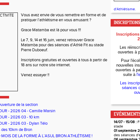
d'Athlétisme.
Vous avez envie de vous remettre en forme et de
pratiquer l'athlétisme en vous amusant ?
INSCRIPTIONS
Grace Matamba est là pour vous !!!
Inscriptions
2
Le 7, 9, 14 et 16 juin, venez retrouver Grace
Matamba pour des séances d'Athlé Fit au stade
Les réinscr
Pierre Duboeuf.
ouvertes à p
Inscriptions gratuites et ouvertes à tous à partir de
Pour l'écol
18 ans sur notre site internet.
nouvelles ins
ouvertes à par
suite à
l'
Venez essayer !!
Les inscrip
séances d
ouv
uverture de la section
UR - 2026 04 - Camille Marsin
EVÉNEMENTS
UR - 2026 03 - 10 km
14/07 - 15/08 :
F
UR - 2026 03 - Dylan Télo
stade
s des 10km de Bron
01 septembre 2
des séances d'
 = MOIS DE LA FORME À L’ASUL BRON ATHLÉTISME !
06 septembre 2