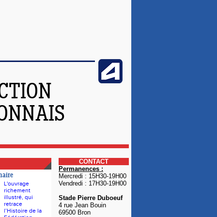
CTION
YONNAIS
CONTACT
Permanences :
naire
Mercredi : 15H30-19H00
Vendredi : 17H30-19H00
L'ouvrage
richement
illustré, qui
Stade Pierre Duboeuf
retrace
4 rue Jean Bouin
l’Histoire de la
69500 Bron