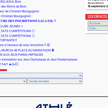
 ESL/ASUL Bron
associations
s des 10kms de Bron
16 septembre 2
neur de Christian Bourguignon
 Christian Bourguignon
LES ESPACES
𝐔𝐑𝐄 𝐃𝐄𝐒 𝐈𝐍𝐒𝐂𝐑𝐈𝐏𝐓𝐈𝐎𝐍𝐒 𝐆𝐀𝐋𝐀 𝐄𝐒𝐋 ‼️
RCLUBS JEUNES ⭐️
LTATS COMPÉTITIONS ⚪️
LTATS COMPÉTITIONS ⚪️
PORTANTE ‼️
ns si heureux de vous rencontrer ‼️ 😍
OSA MURCIA 4E PLACE AU MARATHON 🍫
ÉE AUX JEUX PARALYMPIQUES
e d’exception aux Jeux Olympiques et Jeux Paralympiques
T FAIT 🔥🥳💥