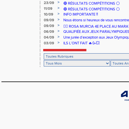
>
23/09
🔵 RÉSULTATS COMPÉTITIONS ⚪️
>
11/09
🔵 RÉSULTATS COMPÉTITIONS ⚪️
>
10/09
INFO IMPORTANTE ‼️
>
09/09
Nous étions si heureux de vous rencontrer
>
09/09
🏃‍♀️ ROSA MURCIA 4E PLACE AU MAR
>
06/09
QUALIFIÉE AUX JEUX PARALYMPIQUE
>
04/09
Une jurée d’exception aux Jeux Olympiq
>
03/09
ILS L’ONT FAIT 🔥🥳💥