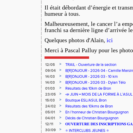
Il était débordant d’énergie et trans
humeur à tous.
Malheureusement, le cancer l’a empo
franchi sa dernière ligne d’arrivée l
Quelques photos d'Alain,
ici
Merci à Pascal Palluy pour les photos
>
12/05
TRAIL - Ouverture de la section
>
09/04
B[R]ONJOUR - 2026 04 - Camille Marsin
>
14/03
B[R]ONJOUR - 2026 03 - 10 km
>
14/03
B[R]ONJOUR - 2026 03 - Dylan Télo
>
01/03
Résultats des 10km de Bron
>
23/05
📣 JUIN = MOIS DE LA FORME À L’ASU
>
15/03
Boutique ESL/ASUL Bron
>
24/02
Résultats des 10kms de Bron
>
05/01
En l’honneur de Christian Bourguignon
>
04/01
Décès de Christian Bourguignon
>
12/11
𝐎𝐔𝐕𝐄𝐑𝐓𝐔𝐑𝐄 𝐃𝐄𝐒 𝐈𝐍𝐒𝐂𝐑𝐈𝐏𝐓𝐈𝐎𝐍𝐒 𝐆𝐀
>
30/09
⭐️ INTERCLUBS JEUNES ⭐️