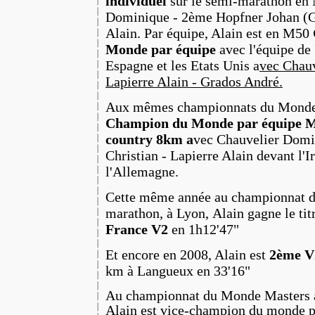
individuel
sur le semi-marathon en 
Dominique - 2ème Hopfner Johan (G
Alain. Par équipe, Alain est en M50
Monde par équipe
avec l'équipe de
Espagne et les Etats Unis a
vec Chau
Lapierre Alain - Grados André.
Aux mêmes championnats du Monde,
Champion du Monde par équipe M5
country 8km a
vec Chauvelier Domi
Christian - Lapierre Alain devant l'I
l'Allemagne.
Cette même année au championnat d
marathon, à Lyon, Alain gagne le tit
France V2
en 1h12'47"
Et encore en 2008, Alain est
2ème V
km à Langueux en 33'16"
Au championnat du Monde Masters 
Alain est vice-champion du monde p