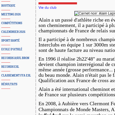
BOUTIQUE
Vie du club
MEETING 2026
Alain a un passé d'athlète riche en 
COMPÉTITIONS
son cheminement, il a participé à pl
championnats de France de relais su
CALENDRIER 2026
Il a participé à de nombreux champi
SPORT SANTÉ
Interclubs en équipe 1 sur 3000m ste
sont de haute facture au niveau natio
ECOLE D'ATHLÉ
En 1996 il réalise 2h22'48" au mara
RECORDS ASUL BRON
devient champion interrégional de cr
RECORDS ESL
même année (grosse performance... pa
du beau monde. Alain n'était pas le f
CLASSEMENT FFA ESL
Qualification aux France de cross as
RÉSULTATS
Alain a été international cheminot et
de France sur plusieurs compétitions
En 2008, à Aubière vers Clermont Fe
Championnats de Monde Masters, Al