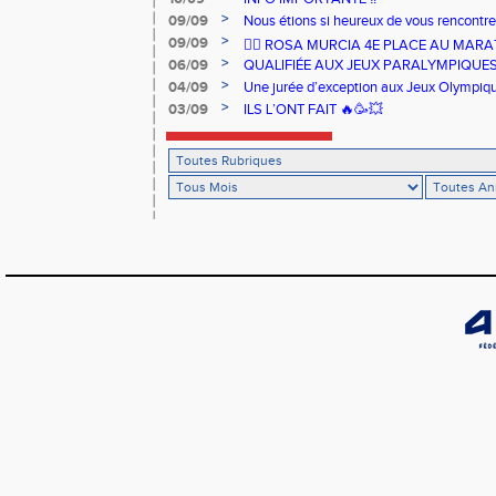
>
09/09
Nous étions si heureux de vous rencontrer
>
09/09
🏃‍♀️ ROSA MURCIA 4E PLACE AU MAR
>
06/09
QUALIFIÉE AUX JEUX PARALYMPIQUE
>
04/09
Une jurée d’exception aux Jeux Olympiq
>
03/09
ILS L’ONT FAIT 🔥🥳💥