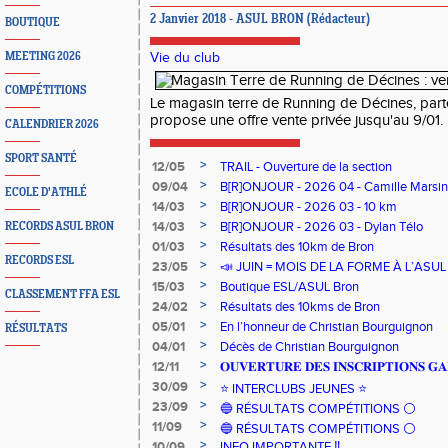
2 Janvier 2018 - ASUL BRON (Rédacteur)
BOUTIQUE
MEETING 2026
Vie du club
COMPÉTITIONS
Le magasin terre de Running de Décines, par
propose une offre vente privée jusqu'au 9/01.
CALENDRIER 2026
SPORT SANTÉ
>
12/05
TRAIL - Ouverture de la section
>
09/04
B[R]ONJOUR - 2026 04 - Camille Marsin
ECOLE D'ATHLÉ
>
14/03
B[R]ONJOUR - 2026 03 - 10 km
>
14/03
B[R]ONJOUR - 2026 03 - Dylan Télo
RECORDS ASUL BRON
>
01/03
Résultats des 10km de Bron
RECORDS ESL
>
23/05
📣 JUIN = MOIS DE LA FORME À L’ASU
>
15/03
Boutique ESL/ASUL Bron
CLASSEMENT FFA ESL
>
24/02
Résultats des 10kms de Bron
>
05/01
En l’honneur de Christian Bourguignon
RÉSULTATS
>
04/01
Décès de Christian Bourguignon
>
12/11
𝐎𝐔𝐕𝐄𝐑𝐓𝐔𝐑𝐄 𝐃𝐄𝐒 𝐈𝐍𝐒𝐂𝐑𝐈𝐏𝐓𝐈𝐎𝐍𝐒 𝐆𝐀
>
30/09
⭐️ INTERCLUBS JEUNES ⭐️
>
23/09
🔵 RÉSULTATS COMPÉTITIONS ⚪️
>
11/09
🔵 RÉSULTATS COMPÉTITIONS ⚪️
>
10/09
INFO IMPORTANTE ‼️