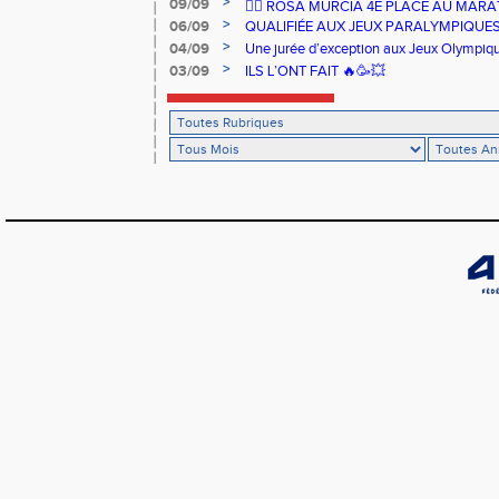
>
09/09
🏃‍♀️ ROSA MURCIA 4E PLACE AU MAR
>
06/09
QUALIFIÉE AUX JEUX PARALYMPIQUE
>
04/09
Une jurée d’exception aux Jeux Olympiq
>
03/09
ILS L’ONT FAIT 🔥🥳💥