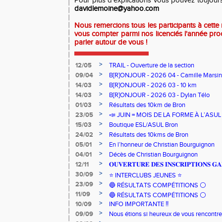
Pour plus d'explications vous pouvez toujour
davidlemoine@yahoo.com
Nous remercions tous les participants à cett
vous compter parmi nos licenciés l'année pro
parler autour de vous !
>
12/05
TRAIL - Ouverture de la section
>
09/04
B[R]ONJOUR - 2026 04 - Camille Marsin
>
14/03
B[R]ONJOUR - 2026 03 - 10 km
>
14/03
B[R]ONJOUR - 2026 03 - Dylan Télo
>
01/03
Résultats des 10km de Bron
>
23/05
📣 JUIN = MOIS DE LA FORME À L’ASU
>
15/03
Boutique ESL/ASUL Bron
>
24/02
Résultats des 10kms de Bron
>
05/01
En l’honneur de Christian Bourguignon
>
04/01
Décès de Christian Bourguignon
>
12/11
𝐎𝐔𝐕𝐄𝐑𝐓𝐔𝐑𝐄 𝐃𝐄𝐒 𝐈𝐍𝐒𝐂𝐑𝐈𝐏𝐓𝐈𝐎𝐍𝐒 𝐆𝐀
>
30/09
⭐️ INTERCLUBS JEUNES ⭐️
>
23/09
🔵 RÉSULTATS COMPÉTITIONS ⚪️
>
11/09
🔵 RÉSULTATS COMPÉTITIONS ⚪️
>
10/09
INFO IMPORTANTE ‼️
>
09/09
Nous étions si heureux de vous rencontrer