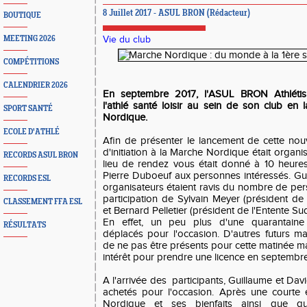
8 Juillet 2017 - ASUL BRON (Rédacteur)
BOUTIQUE
MEETING 2026
Vie du club
COMPÉTITIONS
CALENDRIER 2026
En septembre 2017, l'ASUL BRON Athlétis
l'athlé santé loisir au sein de son club en 
SPORT SANTÉ
Nordique.
ECOLE D'ATHLÉ
Afin de présenter le lancement de cette nouv
d'initiation à la Marche Nordique était organisé
RECORDS ASUL BRON
lieu de rendez vous était donné à 10 heure
Pierre Duboeuf aux personnes intéressés. Gui
RECORDS ESL
organisateurs étaient ravis du nombre de per
participation de Sylvain Meyer (président d
CLASSEMENT FFA ESL
et Bernard Pelletier (président de l'Entente Su
En effet, un peu plus d'une quarantaine
RÉSULTATS
déplacés pour l'occasion. D'autres futurs ma
de ne pas être présents pour cette matinée mai
intérêt pour prendre une licence en septembre
A l'arrivée des participants, Guillaume et Dav
achetés pour l'occasion. Après une courte 
Nordique et ses bienfaits ainsi que que