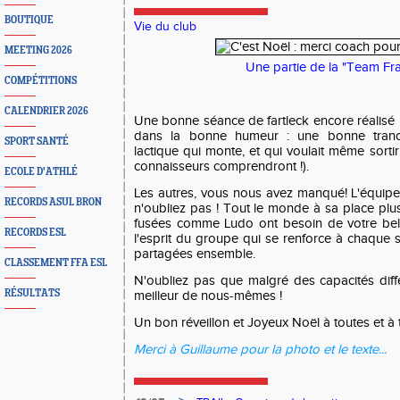
BOUTIQUE
Vie du club
MEETING 2026
Une partie de la "Team Fr
COMPÉTITIONS
CALENDRIER 2026
Une bonne séance de fartleck encore réalisé 
dans la bonne humeur : une bonne tranch
SPORT SANTÉ
lactique qui monte, et qui voulait même sorti
connaisseurs comprendront !).
ECOLE D'ATHLÉ
Les autres, vous nous avez manqué! L'équipe
RECORDS ASUL BRON
n'oubliez pas ! Tout le monde à sa place plu
fusées comme Ludo ont besoin de votre bell
RECORDS ESL
l'esprit du groupe qui se renforce à chaque 
partagées ensemble.
CLASSEMENT FFA ESL
N'oubliez pas que malgré des capacités dif
RÉSULTATS
meilleur de nous-mêmes !
Un bon réveillon et Joyeux Noël à toutes et à t
Merci à Guillaume pour la photo et le texte...