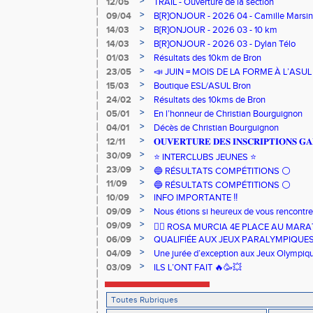
>
12/05
TRAIL - Ouverture de la section
>
09/04
B[R]ONJOUR - 2026 04 - Camille Marsin
>
14/03
B[R]ONJOUR - 2026 03 - 10 km
>
14/03
B[R]ONJOUR - 2026 03 - Dylan Télo
>
01/03
Résultats des 10km de Bron
>
23/05
📣 JUIN = MOIS DE LA FORME À L’ASU
>
15/03
Boutique ESL/ASUL Bron
>
24/02
Résultats des 10kms de Bron
>
05/01
En l’honneur de Christian Bourguignon
>
04/01
Décès de Christian Bourguignon
>
12/11
𝐎𝐔𝐕𝐄𝐑𝐓𝐔𝐑𝐄 𝐃𝐄𝐒 𝐈𝐍𝐒𝐂𝐑𝐈𝐏𝐓𝐈𝐎𝐍𝐒 𝐆𝐀
>
30/09
⭐️ INTERCLUBS JEUNES ⭐️
>
23/09
🔵 RÉSULTATS COMPÉTITIONS ⚪️
>
11/09
🔵 RÉSULTATS COMPÉTITIONS ⚪️
>
10/09
INFO IMPORTANTE ‼️
>
09/09
Nous étions si heureux de vous rencontrer
>
09/09
🏃‍♀️ ROSA MURCIA 4E PLACE AU MAR
>
06/09
QUALIFIÉE AUX JEUX PARALYMPIQUE
>
04/09
Une jurée d’exception aux Jeux Olympiq
>
03/09
ILS L’ONT FAIT 🔥🥳💥