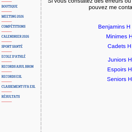
Si vous constatez des erreurs ou
pouvez me contac
BOUTIQUE
MEETING 2026
Benjamins H
COMPÉTITIONS
Minimes 
CALENDRIER 2026
Cadets 
SPORT SANTÉ
ECOLE D'ATHLÉ
Juniors 
RECORDS ASUL BRON
Espoirs 
RECORDS ESL
Seniors 
CLASSEMENT FFA ESL
RÉSULTATS