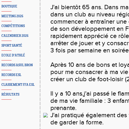
J'ai bientôt 65 ans. Dans ma
BOUTIQUE
dans un club au niveau régio
MEETING 2026
commencer à entraîner une é
COMPÉTITIONS
de son développement en Fra
rapidement apprécié ce rôle 
CALENDRIER 2026
arrêter de jouer et y consac
SPORT SANTÉ
3 fois par semaine en soirée
ECOLE D'ATHLÉ
Après 10 ans de bons et loya
RECORDS ASUL BRON
pour me consacrer à ma vie p
RECORDS ESL
créer un club de foot-loisir 
CLASSEMENT FFA ESL
Il y a 10 ans,j'ai passé le f
RÉSULTATS
de ma vie familiale : 3 enfan
prenante.
J'ai pratiqué également des
de garder la forme.