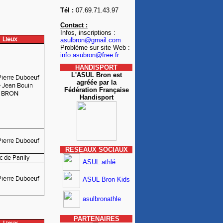
Tél :
07.69.71.43.97
Contact :
Infos, inscriptions :
Lieux
asulbron@gmail.com
Problème sur site Web :
info.asubron@free.fr
HANDISPORT
L'ASUL Bron est
Pierre Duboeuf
agréée par la
e Jean Bouin
Fédération Française
BRON
Handisport
Pierre Duboeuf
RESEAUX SOCIAUX
c de Parilly
ASUL athlé
Pierre Duboeuf
ASUL Bron Kids
asulbronathle
PARTENAIRES