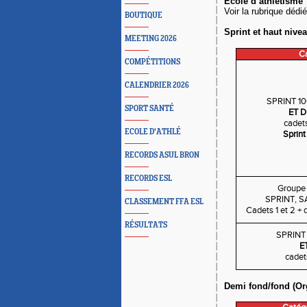
École d’athlétisme
Voir la rubrique déd
BOUTIQUE
Sprint et haut nive
MEETING 2026
Ca
COMPÉTITIONS
CALENDRIER 2026
SPRINT 10
SPORT SANTÉ
ET 
cadet
ECOLE D'ATHLÉ
Sprint
RECORDS ASUL BRON
RECORDS ESL
Groupe
SPRINT, 
CLASSEMENT FFA ESL
Cadets 1 et 2 +
RÉSULTATS
SPRINT
E
cadet
Demi fond/fond (Org