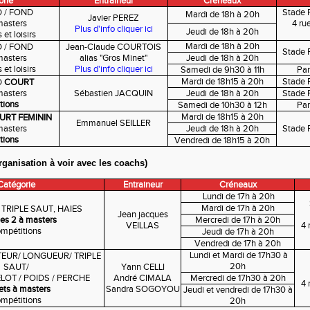
orie
Entraineur
Créneaux
 / FOND
Stade 
Mardi de 18h à 20h
Javier PEREZ
masters
4 ru
Plus d'info cliquer ici
Jeudi de 18h à 20h
et loisirs
Mardi de 18h à 20h
 / FOND
Jean-Claude COURTOIS
Stade 
masters
alias "Gros Minet"
Jeudi de 18h à 20h
et loisirs
Plus d'info cliquer ici
Samedi de 9h30 à 11h
Par
Mardi de 18h15 à 20h
Stade 
D
COURT
masters
Sébastien JACQUIN
Jeudi de 18h à 20h
Stade 
tions
Samedi de 10h30 à 12h
Par
Mardi de 18h15 à 20h
URT FEMININ
Emmanuel SEILLER
masters
Jeudi de 18h à 20h
Stade 
tions
Vendredi de 18h15 à 20h
rganisation à voir avec les coachs)
Catégorie
Entraineur
Créneaux
Lundi de 17h à 20h
Mardi de 17h à 20h
TRIPLE SAUT, HAIES
Jean jacques
es 2 à masters
Mercredi de 17h à 20h
VEILLAS
4 
mpétitions
Jeudi de 17h à 20h
Vendredi de 17h à 20h
Lundi et Mardi de 17h30 à
EUR/ LONGUEUR/ TRIPLE
20h
SAUT/
Yann CELLI
LOT / POIDS / PERCHE
André CIMALA
Mercredi de 17h30 à 20h
4 
ts à masters
Sandra SOGOYOU
Jeudi et vendredi de 17h30 à
mpétitions
20h