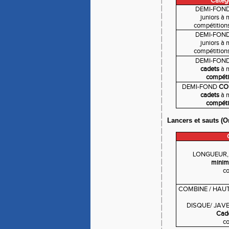
Catég
DEMI-FOND
juniors à 
compétitions 
DEMI-FOND
juniors à 
compétitions 
DEMI-FON
cadets
à 
compéti
DEMI-FOND
CO
cadets
à 
compéti
Lancers et sauts (O
LONGUEUR, 
minim
co
COMBINE / HAUT
DISQUE/ JAVE
Cade
co