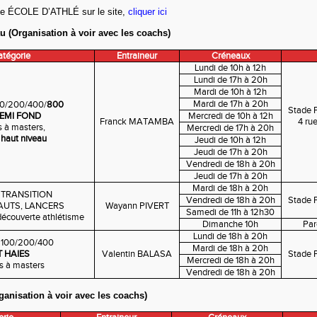
iée ÉCOLE D’ATHLÉ sur le site,
cliquer ici
au (Organisation à voir avec les coachs)
tégorie
Entraineur
Créneaux
Lundi de 10h à 12h
Lundi de 17h à 20h
Mardi de 10h à 12h
Mardi
de 17h à 20h
0/200/400/
800
Stade 
DEMI FOND
Mercredi de 10h à 12h
Franck MATAMBA
4 ru
s à masters,
Mercredi de 17h à 20h
 haut niveau
Jeudi de 10h à 12h
Jeudi de 17h à 20h
Vendredi de 18h à 20h
Jeudi de 17h à 20h
Mardi de 18h à 20h
 TRANSITION
Vendredi de 18h à 20h
Stade 
SAUTS, LANCERS
Wayann PIVERT
Samedi de 11h à 12h30
 découverte athlétisme
Dimanche 10h
Par
Lundi de 18h à 20h
 100/200/400
Mardi de 18h à 20h
T HAIES
Valentin BALASA
Stade 
Mercredi de 18h à 20h
s à masters
Vendredi de 18h à 20h
anisation à voir avec les coachs)